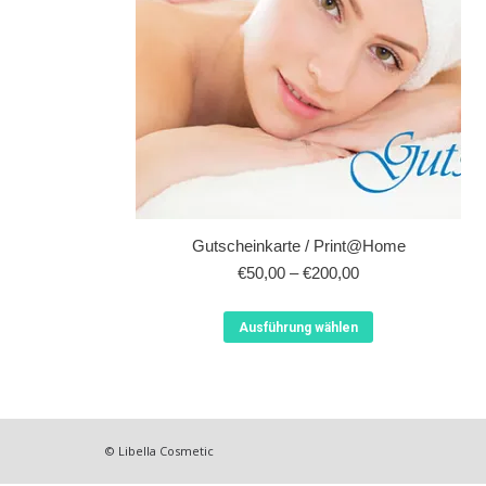
Gutscheinkarte / Print@Home
€
50,00
–
€
200,00
Dieses
Ausführung wählen
Produkt
weist
mehrere
Varianten
auf.
© Libella Cosmetic
Die
Optionen