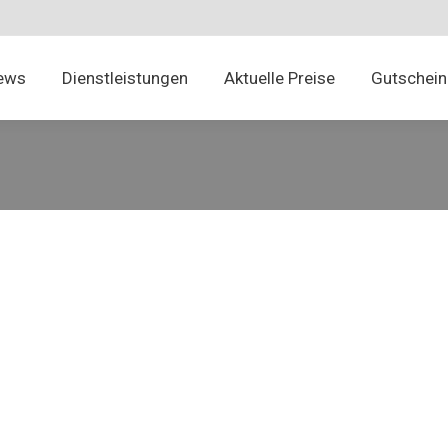
News
Dienstleistungen
Aktuelle Preise
Gutschei
ews
Dienstleistungen
Aktuelle Preise
Gutschein