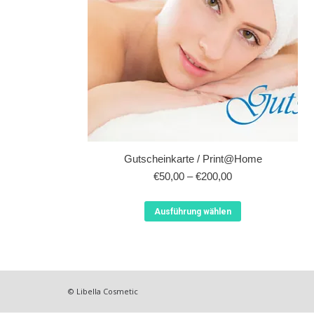
Gutscheinkarte / Print@Home
€
50,00
–
€
200,00
Dieses
Ausführung wählen
Produkt
weist
mehrere
Varianten
auf.
© Libella Cosmetic
Die
Optionen