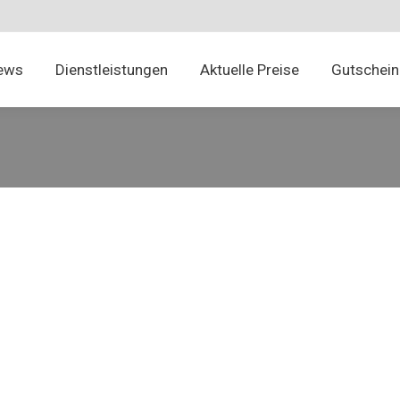
News
Dienstleistungen
Aktuelle Preise
Gutschei
ews
Dienstleistungen
Aktuelle Preise
Gutschein